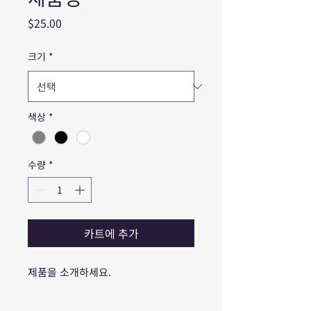
가
$25.00
격
크기
*
색상
*
수량
*
카트에 추가
제품을 소개하세요.  