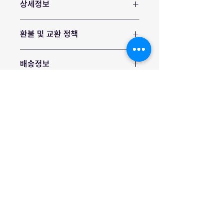
상세정보
제품의 세부 사항들을 입력하세요. 제품
환불 및 교환 정책
의 크기, 재질, 관리방법 등 친절하고 상세
한 설명은 구매에 대한 확신을 심어줍니
"환불 정책", "제품 관리법" 등 고객들에
다. 제품의 어떤 부분이 소비자들에게 어
배송정보
게 유용한 추가 제품 정보를 제공하세요.
필할 것인지 우선순위를 잘 생각해 적어
주세요.
배송정보를 입력하세요. 배송방법, 비용
등 정확하고 깔끔한 설명은 소비자들에게
내 제품 구매에 대한 확신을 심어줍니다.
604-939-
밴쿠버 본사 :
0043
253-397-
시애틀 지사 :
6555
mijootour@gmail.com
Vancouver - #108, 3003 St Johns St, Port Moody,
BC, Canada, V3H2C4