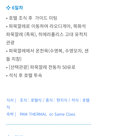
❖ 6일차
• 호텔 조식 후 가이드 미팅
• 파묵깔레로 이동하여 라오디게아, 목화석
파묵깔레 (족욕), 히에라폴리스 고대 유적지
관광
• 파묵깔레에서 온천욕(수영복, 수영모자, 샌
들 지참)
• [선택관광] 파묵깔레 전동차 50유로
• 석식 후 호텔 투숙
식사 | 조식 : 호텔식 / 중식 : 현지식 / 석식 : 호텔
식
숙박 | PAM THERMAL
or Same Class