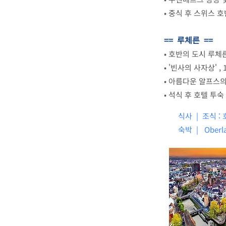
•
중식 후 스위스 
== 루체른 ==
•
호반의 도시 루체
•
'빈사의 사자상' ,
•
아름다운 알프스의
•
석식 후 호텔 투숙
식사 | 조식 : 
숙박 |
Oberl