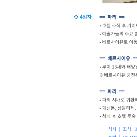
❖ 4일차
== 파리 ==
•
호텔 조식 후 가이
•
예술가들의 주요 
•
베르사이유로 이
== 베르사이유 =
•
루이 13세와 태양
※베르사이유 궁전은
== 파리 ==
•
파리 시내로 귀환
•
개선문, 샹들리제
•
석식 후 호텔 투숙
식사 | 조식 : 