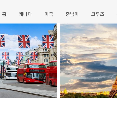
홈
캐나다
미국
중남미
크루즈