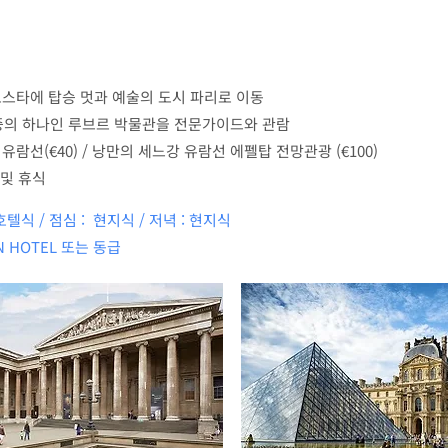
스타에 탑승 멋과 예술의 도시 파리로 이동
 중의 하나인 루브르 박물관을 전문가이드와 관람
유람선(€40) / 낭만의 세느강 유람선 에펠탑 전망관광 (€100)
 및 휴식
호텔식 / 점심 : 현지식 / 저녁 : 현지식
N HOTEL 또는 동급