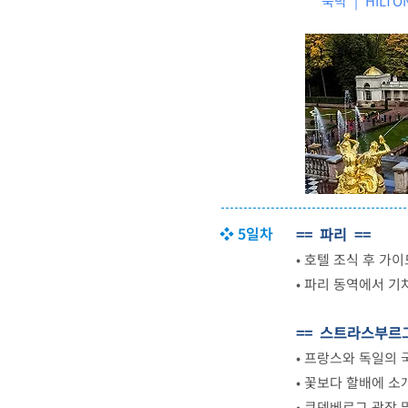
숙박 |
HILTO
❖ 5일차
== 파리 ==
•
호텔 조식 후 가이
•
파리 동역에서 기
== 스트라스부르그
•
프랑스와 독일의 
•
꽃보다 할배에 소개
•
쿠덴베르그 광장 