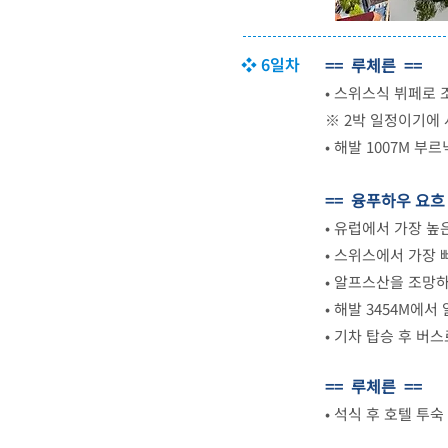
❖ 6일차
== 루체른 ==
•
스위스식 뷔페로 
※ 2박 일정이기에
•
해발 1007M 부
== 융푸하우 요흐
•
유럽에서 가장 높
•
스위스에서 가장 빠
•
알프스산을 조망하며
•
해발 3454M에서
•
기차 탑승 후 버스
== 루체른 ==
•
석식 후 호텔 투숙