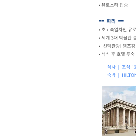
•
유로스타 탑승
== 파리 ==
•
초고속열차인 유로
•
세계 3대 박물관
•
[선택관광] 템즈강 
•
석식 후 호텔 투숙
식사 | 조식 : 
숙박 |
HILTO