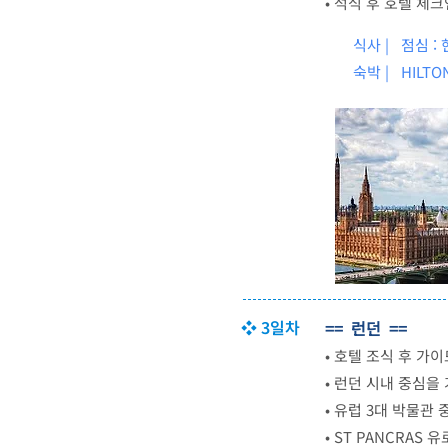
•
석식 후 호텔 체크
식사 | 점심 : 
숙박 |
HILTO
❖ 3일차
== 런던 ==
•
호텔 조식 후 가이
•
런던 시내 중심을
• 유
럽 3대 박물관 
•
ST PANCRAS