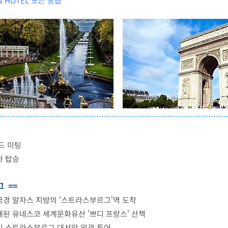
N HOTEL 또는 동급
드 미팅
차 탑승
 ==
국경 알자스 지방의 '스트라스부르그'역 도착
된 유네스코 세계문화유산 '쁘디 프랑스' 산책
및 스트라스부르그 대서앙 외관 투어