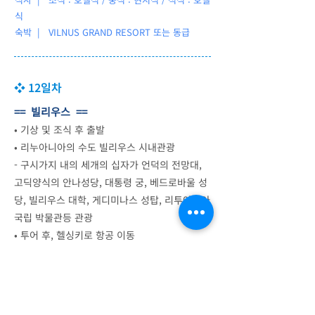
식
숙박 |
VILNUS GRAND RESORT 또는 동급
❖ 12일차
== 빌리우스 ==
•
기상 및 조식 후 출발
•
리누아니아의 수도 빌리우스 시내관광
- 구시가지 내의 세개의 십자가 언덕의 전망대,
고딕양식의 안나성당, 대통령 궁, 베드로바울 성
당, 빌리우스 대학, 게디미나스 성탑, 리투아니아
국립 박물관등 관광
•
투어 후, 헬싱키로 항공 이동
== 헬싱키 ==
•
헬싱키 도착 후, 석식
•
호텔 체크인 후 휴식