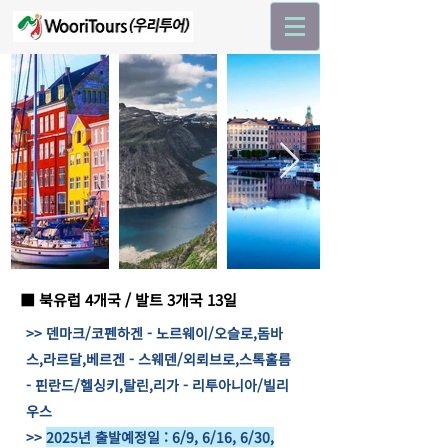
■ 북유럽 4개국 / 발트 3개국 13일
>> 덴마크/코펜하겐 - 노르웨이/오슬로,돔바
스,라르달,베르겐 - 스웨덴/외뢰브로,스톡홀름
- 핀란드/헬싱키,탈린,리가 - 리투아니아/빌리
우스
>>
2025년 출발예정일 : 6/9, 6/16, 6/30,