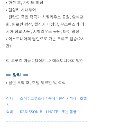
•
하선 후, 가이드 미팅
•
헬싱키 시내투어
- 핀란드 국민 작곡가 시벨리우스 공원, 암석교
회, 원로원 광장, 헬싱키 대성당, 우스펜스키 러
시아 정교 사원, 시벨리우스 공원, 마켓 광장
•
에스토니아의 탈린으로 가는 크루즈 탑승(2시
간)
※ 크루즈 이동 : 헬싱키 ⇒ 에스토니아의 탈린
== 탈린 ==
•
탈린 도착 후, 호텔 체크인 및 석식
식사 | 조식 : 크루즈식 / 중식 : 한식 / 석식 : 호텔
식
숙박 |
RADISSON BLU HOTEL 또는 동급