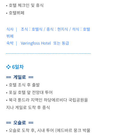
•
호텔 체크인 및 휴식
•
호텔뷔페
식사 | 조식 : 호텔식 / 중식 : 현지식 / 석식 : 호텔
뷔페
숙박 |
Vøringfoss Hotel 또는 동급
❖ 6일차
== 게일로 ==
•
호텔 조식 후 출발
•
포실 호텔 앞 전망대 투어
•
북극 툰드라 지역인 하당에르비다 국립공원을
지나 게일로 도착 후 중식
== 오슬로 ==
•
오슬로 도착 후, 시내 투어 (에드바르 뭉크 박물