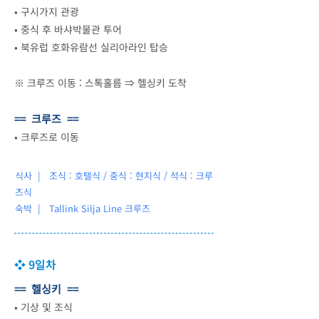
•
구시가지 관광
•
중식 후 바샤박물관 투어
•
북유럽 호화유람선 실리아라인 탑승
※ 크루즈 이동 : 스톡홀름 ⇒ 헬싱키 도착
== 크루즈 ==
•
크루즈로 이동
식사 | 조식 : 호텔식 / 중식 : 현지식 / 석식 : 크루
즈식
숙박 |
Tallink Silja Line 크루즈
❖ 9일차
== 헬싱키 ==
•
기상 및 조식