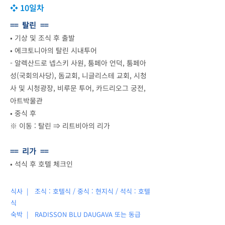
❖ 10일차
== 탈린 ==
•
기상 및 조식 후 출발
•
에크토니아의 탈린 시내투어
- 알렉산드로 넵스키 사원, 툼페아 언덕, 툼페아
성(국회의사당), 돔교회, 니글리스테 교회, 시청
사 및 시청광장, 비루문 투어, 카드리오그 궁전,
아트박물관
•
중식 후
※ 이동 : 탈린 ⇒ 리트비아의 리가
== 리가 ==
•
석식 후 호텔 체크인
식사 | 조식 : 호텔식 / 중식 : 현지식 / 석식 : 호텔
식
숙박 |
RADISSON BLU DAUGAVA 또는 동급