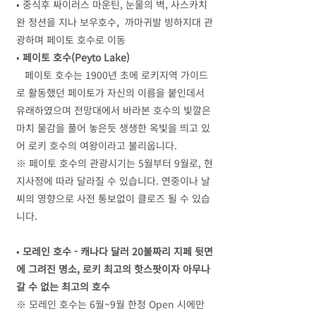
• 중식후 싸이러스 마운틴, 눈물의 벽, 사스카치
완 정션을 지나 보우호수, 까마귀발 빙하지대 관
광하며 페이토 호수로 이동
•
페이토 호수(Peyto Lake)
페이토 호수는 1900년 초에 로키지역 가이드
로 활동했던 페이토가 자신의 이름을 붙인데서
유래하였으며 전망대에서 바라본 호수의 빛깔은
마치 물감을 풀어 놓은듯 생생한 옥빛을 띄고 있
어 로키 호수의 여왕이라고 불리웁니다.
※ 페이토 호수의 관광시기는 5월부터 9월로, 현
지사정에 따라 달라질 수 있습니다. 연중이나 날
씨의 영향으로 사전 통보없이 클로즈 될 수 있습
니다.
•
모레인 호수 - 캐나다 달러 20불짜리 지페 뒷면
에 그려진 명소, 로키 최고의 핫스팟이자 아무나
갈 수 없는 최고의 호수
※ 모레인 호수는 6월~9월 한정 Open 시에만