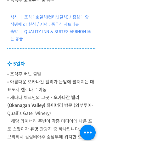
식사 | 조식 : 호텔식(컨티넨털식) / 점심 : 양
식뷔페 or 한식 / 저녁 : 중국식 세트메뉴
숙박 | QUALITY INN & SUITES VERNON 또
는 동급
❖ 5일차
• 조식후 버넌 출발
​• 아름다운 오카나간 밸리가 눈앞에 펼쳐지는 대
표도시 켈로나로 이동
​• 캐나다 체크인의 그곳 -
오카나간 밸리
(Okanagan Valley) 와이너리
방문 (외부투어-
Quail's Gate Winery)
해당 와이너리 주변이 각종 미디어에 나온 포
토 스팟이자 유명 관광지 중 하나입니다. 캐나다
브리티시 컬럼비아주 중남부에 위치한 오카나간