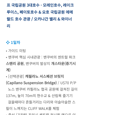
프 국립공원 3대호수 - 모레인호수, 레이크
루이스, 페이토호수 & 요호 국립공원 에메
랄드 호수 관광 / 오카나간 밸리 & 와이너
리
❖ 1일차
• 가이드 미팅
• 밴쿠버 핵심 시내관광 : 밴쿠버의 센트럴 파크
스탠리 공원
, 밴쿠버의 발상지
개스타운(증기시
계)
• [선택관광]
캐필라노 서스페션 브릿지
(Capilano Suspension Bridge)
/ U$70 P/P
노스 밴쿠버 카필라노 협곡 공원에 걸쳐진 길이
137m, 높이 70m의 현수교 & 산림욕 즐기기
걸을때마다 흔들거리는 다리와 아슬아슬한 스
릴이 느껴지는 CLIFF WALK를 체험
• 중식 (기차팀 조인시 센트럴 퍼시픽 역으로 이