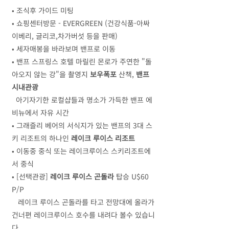
• 조식후 가이드 미팅
• 쇼핑센터방문 - EVERGREEN (건강식품-아싸
이베리, 글리코,차가버섯 등을 판매)
• 세자매봉을 바라보며 밴프로 이동
• 밴프 스프링스 호텔 마릴린 몬로가 주연한 "돌
아오지 않는 강"을 촬영지
보우폭포
산책,
밴프
시내관광
아기자기한 로컬샵들과 명소가 가득한 밴프 에
비뉴에서 자유 시간
• 그래즐리 베어의 서식지가 있는 밴프의 3대 스
키 리조트의 하나인
레이크 루이스 리조트
• 이동중 중식 또는 레이크루이스 스키리조트에
서 중식
• [선택관광]
레이크 루이스 곤돌라
탑승 U$60
P/P
레이크 루이스 곤돌라를 타고 전망대에 올라가
건너편 레이크루이스 호수를 내려다 볼수 있습니
다.