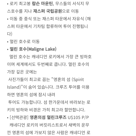
• 로키 최고봉
랍슨 마운틴
, 무스들의 서식지 무
스호수를 지나
재스퍼 국립공원
으로 이동
• 이동 중 중식 또는 재스퍼 타운에서 자유식 (재
스퍼 타운에서 기차팀 합류하여 투어 진행됩니
다)
• 멀린 호수로 이동
•
멀린 호수(Maligne Lake)
멀린 호수는 캐네디언 로키에서 가장 큰 빙하호
이며 세계에서도 두번째로 큽니다. 멀린 호수의
가장 깊은 곳에는
사진가들이 최고로 꼽는 "영혼의 섬 (Spirit
Island)"이 숨어 있습니다. 크루즈 투어를 이용
하면 영혼의 섬에 잠시 내려
투어도 가능합니다. 섬 한가운데서 바라보는 로
키의 빙하와 비경은 가히 최고라 할만합니다.
• [선택관광]
영혼의섬 멀린크루즈
U$105 P/P
캐네디언 로키의 버킷리스트로서 새벽의 운무
낀 영혼의 섬에 가보지 않은 사람은 캐네디언 로