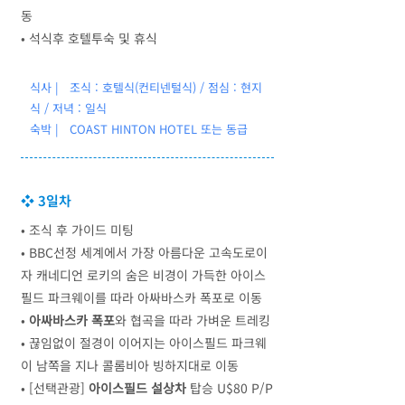
동
• 석식후 호텔투숙 및 휴식
식사 | 조식 : 호텔식(컨티넨털식) / 점심 : 현지
식 / 저녁 : 일식
숙박 | COAST HINTON HOTEL 또는 동급
❖ 3일차
• 조식 후 가이드 미팅
• BBC선정 세계에서 가장 아름다운 고속도로이
자 캐네디언 로키의 숨은 비경이 가득한 아이스
필드 파크웨이를 따라 아싸바스카 폭포로 이동
•
아싸바스카 폭포
와 협곡을 따라 가벼운 트레킹
• 끊임없이 절경이 이어지는 아이스필드 파크웨
이 남쪽을 지나 콜롬비아 빙하지대로 이동
• [선택관광]
아이스필드 설상차
탑승 U$80 P/P