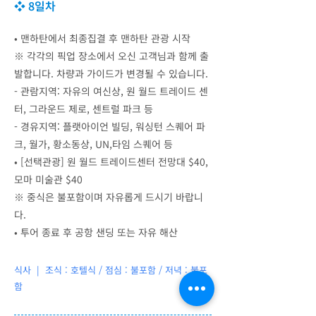
❖ 8일차
•
맨하탄에서 최종집결 후 맨하탄 관광 시작
※ 각각의 픽업 장소에서 오신 고객님과 함께 출
발합니다. 차량과 가이드가 변경될 수 있습니다.
- 관람지역: 자유의 여신상, 원 월드 트레이드 센
터, 그라운드 제로, 센트럴 파크 등
- 경유지역: 플랫아이언 빌딩, 워싱턴 스퀘어 파
크, 월가, 황소동상, UN,타임 스퀘어 등
•
[선택관광] 원 월드 트레이드센터 전망대 $40,
모마 미술관 $40
※ 중식은 불포함이며 자유롭게 드시기 바랍니
다.
•
투어 종료 후 공항 샌딩 또는 자유 해산
식사 | 조식 : 호텔식 / 점심 : 불포함 / 저녁 : 불포
함