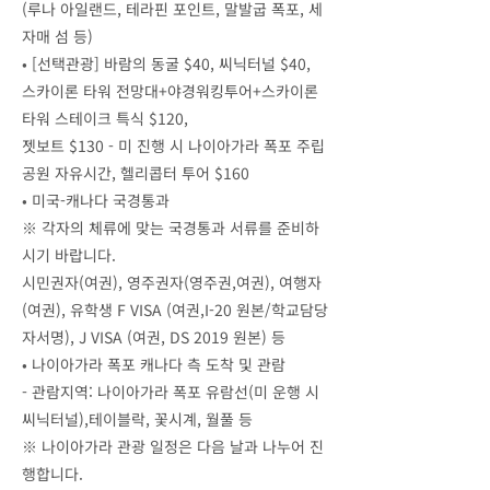
(루나 아일랜드, 테라핀 포인트, 말발굽 폭포, 세
자매 섬 등)
• [
선택관광] 바람의 동굴 $40, 씨닉터널 $40,
스카이론 타워 전망대+야경워킹투어+스카이론
타워 스테이크 특식 $120,
젯보트 $130 - 미 진행 시 나이아가라 폭포 주립
공원 자유시간, 헬리콥터 투어 $160
•
미국-캐나다 국경통과
※ 각자의 체류에 맞는 국경통과 서류를 준비하
시기 바랍니다.
시민권자(여권), 영주권자(영주권,여권), 여행자
(여권), 유학생 F VISA (여권,I-20 원본/학교담당
자서명), J VISA (여권, DS 2019 원본) 등
•
나이아가라 폭포 캐나다 측 도착 및 관람
- 관람지역: 나이아가라 폭포 유람선(미 운행 시
씨닉터널),테이블락, 꽃시계, 월풀 등
※ 나이아가라 관광 일정은 다음 날과 나누어 진
행합니다.