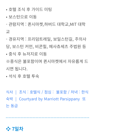
•
호텔 조식 후 가이드 미팅
•
보스턴으로 이동
- 관람지역 : 퀸시마켓,하버드 대학교,MIT 대학
교
- 경유지역 : 프리덤트레일, 보일스턴길, 주의사
당, 보스턴 커먼, 비콘힐, 메사츄세츠 주법원 등
•
중식 후 뉴저지로 이동
※중식은 불포함이며 퀸시마켓에서 자유롭게 드
시면 됩니다.
•
석식 후 호텔 투숙
식사 | 조식 : 호텔식 / 점심 : 불포함 / 저녁 : 한식
숙박 |
Courtyard by Marriott Parsippany 또
는 동급
❖ 7일차