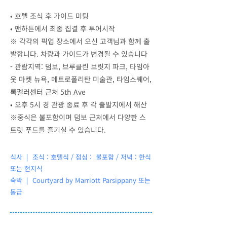
•
호텔 조식 후 가이드 미팅
•
맨하튼에서 최종 집결 후 투어시작
※ 각각의 픽업 장소에서 오신 고객님과 함께 출
발합니다. 차량과 가이드가 변경될 수 있습니다
- 관람지역: 덤보, 브루클린 브릿지 파크, 타임아
웃 마켓 뉴욕, 메트로폴리탄 미술관, 타임스퀘어,
록펠러센터 근처 5th Ave
•
오후 5시 경 관광 종료 후 각 출발지에서 해산
※중식은 불포함이며 덤보 근처에서 다양한 스
트릿 푸드를 즐기실 수 있습니다.
식사 | 조식 : 호텔식 / 점심 : 불포함 / 저녁 : 한식
또는 현지식
숙박 | Courtyard by Marriott Parsippany 또는
동급